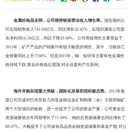
左岸金矿
H股
哈玛格泰铜金矿
员工
向H股股东发布公司通讯之
克孜勒-塔什特克铅锌铜多金
安排
社区
属矿
金属价格虽走弱，公司维持较高营业收入增长率。
报告期内公
瑞果多金矿
股市行情
社区参与
司实现销售收入743.04亿元，同比增长26.45%，实现归属母公司股
欧洲项目
原住民和文化遗产
东净利润16.56亿元，同比下降29.40%。公司营收增长主要受益于
丘卡卢-佩吉铜金矿
内幕交易防控
负责任的供应链
博尔铜矿
2015年，矿产产品的产销量均有较大幅度的增长。其中，冶炼加工
非洲项目
独立董事、监事交流
金销量同比上升了68%。但是2015年，铜、铅锌等主要有色金属价
报告与政策
阿基姆金矿
卡莫阿-卡库拉铜矿
格持续下跌,黄金价格低位震荡,对企业盈利产生影响。
投资者保护
ESG动态
科卢韦齐铜矿
碧沙锌铜矿
互动交流
马诺诺锂矿东北部勘探项目
加拉陶铂族金属矿
海外并购实现重大突破，国际化发展初现积极态势。
2015年集
大洋洲项目
团公司完成对巴布亚新几内亚波格拉金矿和刚果（金）卡莫阿铜矿
诺顿金田
两个大型项目的收购，进一步提升了公司的黄金产量；公司黄金总
波格拉金矿
南美洲项目
资源储量较去年同期增长了11.69%，铜的总资源储量也同比增长了
武里蒂卡金矿
68.47%。大幅提升了公司保有高品质金铜资源储量和黄金产能,对公
罗斯贝尔金矿