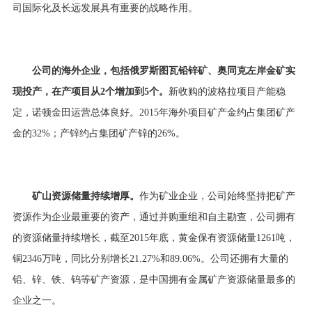
司国际化及长远发展具有重要的战略作用。
奥罗拉金矿
阿瑞那铜金矿
3Q锂盐湖
白河铜钼矿
公司的海外企业，包括俄罗斯图瓦铅锌矿、奥同克左岸金矿实
储量与资源量
现投产，在产项目从2个增加到5个。
新收购的波格拉项目产能稳
定，诺顿金田运营总体良好。2015年海外项目矿产金约占集团矿产
金的32%；产锌约占集团矿产锌的26%。
矿山资源储量持续增厚。
作为矿业企业，公司始终坚持把矿产
资源作为企业最重要的资产，通过并购重组和自主勘查，公司拥有
的资源储量持续增长，截至2015年底，黄金保有资源储量1261吨，
铜2346万吨，同比分别增长21.27%和89.06%。公司还拥有大量的
铅、锌、铁、钨等矿产资源，是中国拥有金属矿产资源储量最多的
企业之一。