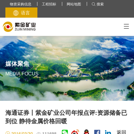
物资采购信息
工程招标
网站地图
搜索

中国项目
公司简介
语言

巨龙铜矿
全球产业
多宝山/铜山铜矿
紫金山铜金矿
紫金在全球
可持续发展
投资者中心
媒体中心
人才招聘
阿舍勒铜矿
关于我们
雄村铜矿
业务
商业道德
业绩报告
紫金新闻
社会招聘
朱诺铜矿
公司简介
铜
年度报告
义兴寨金矿
气候变化
媒体聚焦
校园招聘
金
半年报告
媒体聚焦
陇南紫金
发展战略
锌（铅）
季度报告
贵州紫金
环境与生态
紫金BLOG
紫金人
银
MEDIA FOCUS
路演材料
萨瓦亚尔顿金矿
生态系统
锂
水资源
海域金矿
紫金视频
2025业绩
其他
生态保护
拉果措盐湖锂矿
公司治理
排放物
2024业绩
湘源硬岩锂多金属矿
科技创造紫金
尾矿设施
2023业绩
乌拉根锌（铅）矿
公司高层
2022业绩
三贵口锌（铅）矿
迈向低碳的未来
职业健康与安全
海通证券丨紫金矿业公司年报点评:资源储备已
2021业绩
安徽沙坪沟钼矿
发展历程
到位 静待金属价格回暖
中亚及俄罗斯/蒙古项目
人权
信息披露
吉劳/塔罗金矿
联系我们
安保管理
返回
A股
2016/03/30
111698

